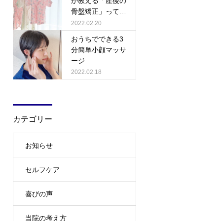
が教える「産後の
骨盤矯正」って
何？
2022.02.20
おうちでできる3
分簡単小顔マッサ
ージ
2022.02.18
カテゴリー
お知らせ
セルフケア
喜びの声
当院の考え方