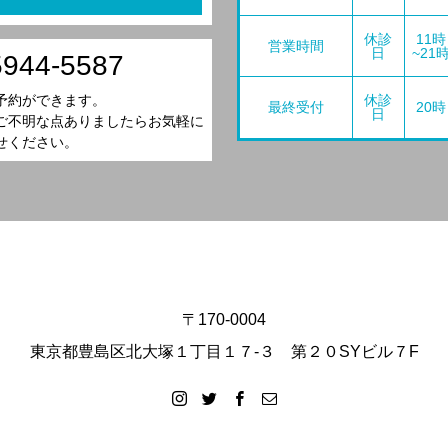
休診
11時
営業時間
日
~21
5944-5587
休診
予約ができます。
最終受付
20時
日
ご不明な点ありましたらお気軽に
せください。
〒170-0004
東京都豊島区北大塚１丁目１７-３ 第２０SYビル７F