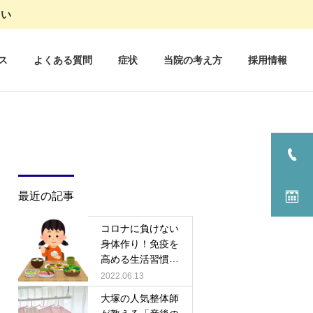
さい
ス
よくある質問
症状
当院の考え方
採用情報
最近の記事
コロナに負けない
身体作り！免疫を
高める生活習慣！
【大塚さくら整体
2022.06.13
院】
大塚の人気整体師