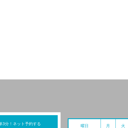
単3分！ネット予約する
曜日
月
火